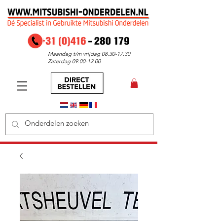
Maandag t/m vrijdag
08.30-17.30
Zaterdag
09.00-12.00