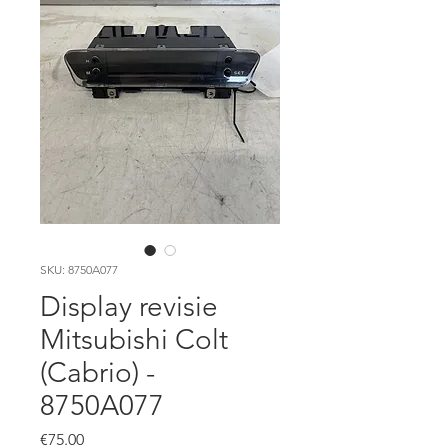
SKU: 8750A077
Display revisie
Mitsubishi Colt
(Cabrio) -
8750A077
Price
€75.00