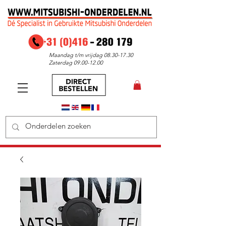
Maandag t/m vrijdag
08.30-17.30
Zaterdag
09.00-12.00