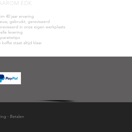
AAROM EDK
uim 40 jaar ervaring
ieuw, gebruikt, gereviseerd
ereviseerd in onze eigen werkplaats
elle levering
eparatietips
 koffie staat altijd klaar
ring
-
Betalen