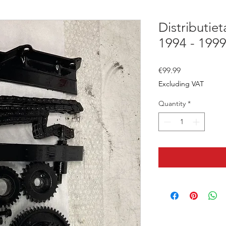
Distributie
1994 - 199
Price
€99.99
Excluding VAT
Quantity
*