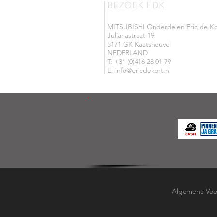
BEZOEK EDK
MITSUBISHI Onderdelen Eric de Ko
Julianastraat 19
5171 GK Kaatsheuvel
NEDERLAND
T: +31 (0)416 28 01 79
E: info@ericdekort.nl
Algemene Voo