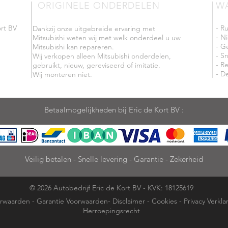
ORIGINELE ONDERDELEN
W
rt BV
- R
Dankzij onze uitgebreide ervaring met
- N
Mitsubishi weten wij met welk onderdeel u uw
- G
Mitsubishi kan repareren.
- Sn
Wij verkopen alleen Mitsubishi onderdelen,
- R
gebruikt, nieuw, gereviseerd of imitatie.
- De
Wij monteren niet.
Betaalmogelijkheden bij Eric de Kort BV :
Veilig betalen - Snelle levering - Garantie - Zekerheid
© 2026 Autobedrijf Eric de Kort BV - KVK: 18125619
rwaarden
-
Garantie Voorwaarden
-
Disclaimer
-
Cookies
-
Privacy Verkla
Herroepingsrecht