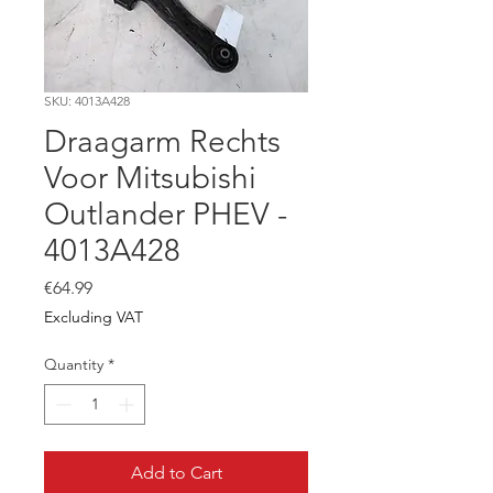
SKU: 4013A428
Draagarm Rechts
Voor Mitsubishi
Outlander PHEV -
4013A428
Price
€64.99
Excluding VAT
Quantity
*
Add to Cart