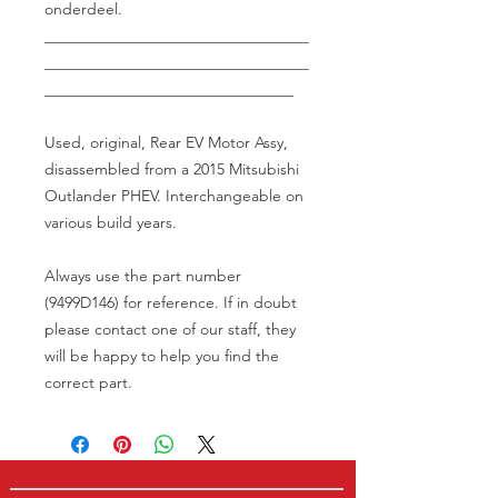
onderdeel.
__________________________________
__________________________________
________________________________
Used, original, Rear EV Motor Assy,
disassembled from a 2015 Mitsubishi
Outlander PHEV. Interchangeable on
various build years.
Always use the part number
(9499D146) for reference. If in doubt
please contact one of our staff, they
will be happy to help you find the
correct part.