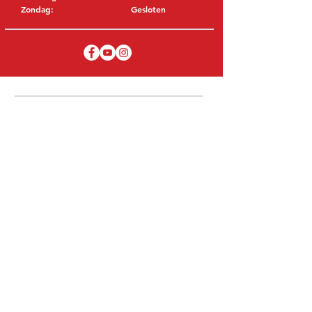
Zondag:
Gesloten
BEZOEK EDK
MITSUBISHI Onderdelen Eric de Kort BV
Julianastraat 19
5171 GK Kaatsheuvel
NEDERLAND
T: +31 (0)416 28 01 79
E: info@ericdekort.nl
ORIGINELE ONDERDELEN
Dankzij onze uitgebreide ervaring met
Mitsubishi weten wij met welk onderdeel
u uw Mitsubishi kan repareren.