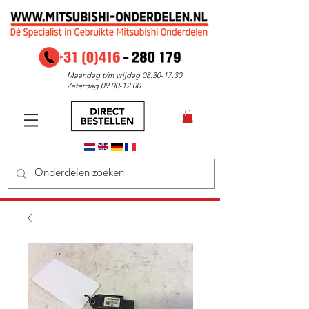
Maandag t/m vrijdag
08.30-17.30
Zaterdag
09.00-12.00