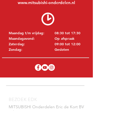
www.mitsubishi-onderdelen.nl
Maandag t/m vrijdag:
08:30 tot 17:30
Maandagavond:
Op afspraak
Zaterdag:
09:00 tot 12:00
Zondag:
Gesloten
BEZOEK EDK
MITSUBISHI Onderdelen Eric de Kort BV
Julianastraat 19
5171 GK Kaatsheuvel
NEDERLAND
T: +31 (0)416 28 01 79