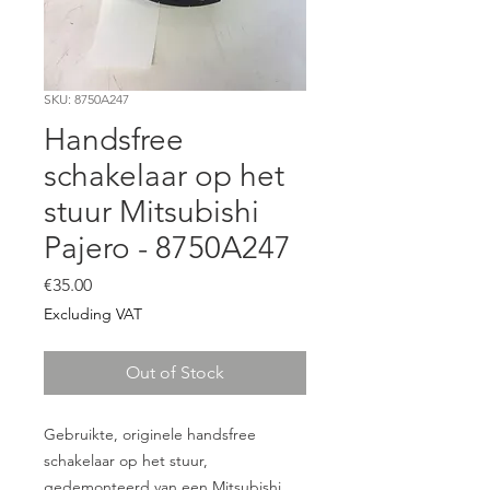
SKU: 8750A247
Handsfree
schakelaar op het
stuur Mitsubishi
Pajero - 8750A247
Price
€35.00
Excluding VAT
Out of Stock
Gebruikte, originele handsfree
schakelaar op het stuur,
gedemonteerd van een Mitsubishi