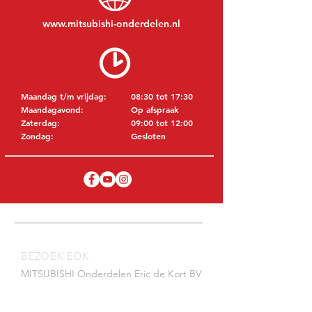
www.mitsubishi-onderdelen.nl
Maandag t/m vrijdag:
08:30 tot 17:30
Maandagavond:
Op afspraak
Zaterdag:
09:00 tot 12:00
Zondag:
Gesloten
BEZOEK EDK
MITSUBISHI Onderdelen Eric de Kort BV
Julianastraat 19
5171 GK Kaatsheuvel
NEDERLAND