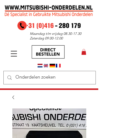
Maandag t/m vrijdag
08.30-17.30
Zaterdag
09.00-12.00