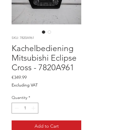
SKU: 7820A961
Kachelbediening
Mitsubishi Eclipse
Cross - 7820A961
Price
€349.99
Excluding VAT
Quantity
*
Add to Cart