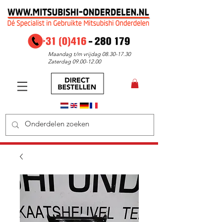
Maandag t/m vrijdag
08.30-17.30
Zaterdag
09.00-12.00