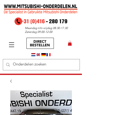
Maandag t/m vrijdag
08.30-17.30
Zaterdag
09.00-12.00