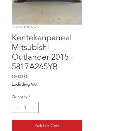
SKU: 5817A265YB
Kentekenpaneel
Mitsubishi
Outlander 2015 -
5817A265YB
Price
€200.00
Excluding VAT
Quantity
*
Add to Cart