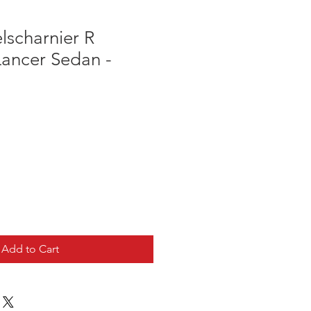
lscharnier R
Lancer Sedan -
Add to Cart