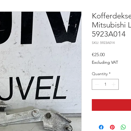
Kofferdekse
Mitsubishi 
5923A014
SKU: 5923A014
Price
€25.00
Excluding VAT
Quantity
*