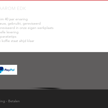
AAROM EDK
uim 40 jaar ervaring
ieuw, gebruikt, gereviseerd
ereviseerd in onze eigen werkplaats
elle levering
eparatietips
 koffie staat altijd klaar
ring
-
Betalen