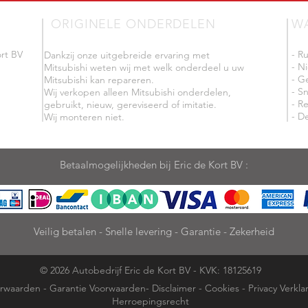
ORIGINELE ONDERDELEN
W
rt BV
- R
Dankzij onze uitgebreide ervaring met
- N
Mitsubishi weten wij met welk onderdeel u uw
- G
Mitsubishi kan repareren.
- Sn
Wij verkopen alleen Mitsubishi onderdelen,
- R
gebruikt, nieuw, gereviseerd of imitatie.
- De
Wij monteren niet.
Betaalmogelijkheden bij Eric de Kort BV :
Veilig betalen - Snelle levering - Garantie - Zekerheid
© 2026 Autobedrijf Eric de Kort BV - KVK: 18125619
rwaarden
-
Garantie Voorwaarden
-
Disclaimer
-
Cookies
-
Privacy Verkla
Herroepingsrecht