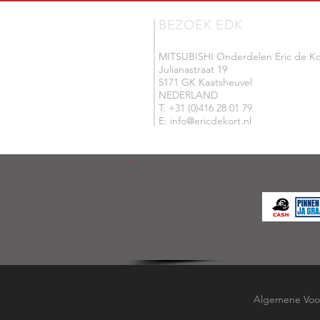
BEZOEK EDK
MITSUBISHI Onderdelen Eric de Ko
Julianastraat 19
5171 GK Kaatsheuvel
NEDERLAND
T: +31 (0)416 28 01 79
E: info@ericdekort.nl
Algemene Voo