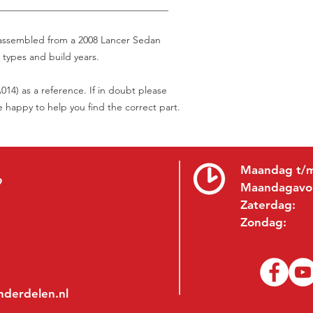
___________________________________
isassembled from a 2008 Lancer Sedan
 types and build years.
14) as a reference. If in doubt please
be happy to help you find the correct part.
Maandag t/m
9
Maandagavo
Zaterdag:
Zondag:
nderdelen.nl