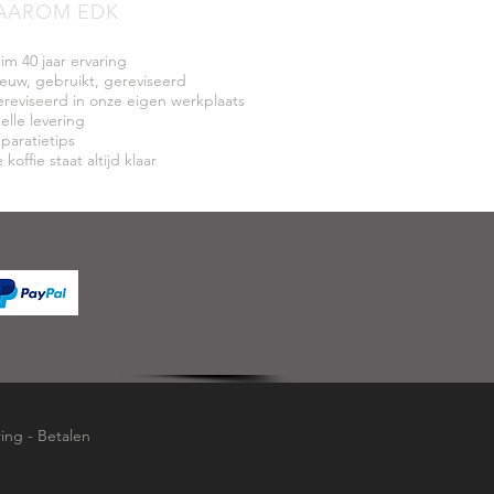
AAROM EDK
uim 40 jaar ervaring
ieuw, gebruikt, gereviseerd
ereviseerd in onze eigen werkplaats
elle levering
eparatietips
 koffie staat altijd klaar
ring
-
Betalen