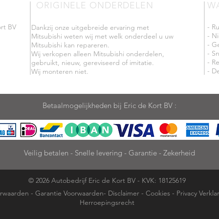
ORIGINELE ONDERDELEN
W
rt BV
- R
Dankzij onze uitgebreide ervaring met
- N
Mitsubishi weten wij met welk onderdeel u uw
- G
Mitsubishi kan repareren.
- Sn
Wij verkopen alleen Mitsubishi onderdelen,
- R
gebruikt, nieuw, gereviseerd of imitatie.
- De
Wij monteren niet.
Betaalmogelijkheden bij Eric de Kort BV :
Veilig betalen - Snelle levering - Garantie - Zekerheid
© 2026 Autobedrijf Eric de Kort BV - KVK: 18125619
rwaarden
-
Garantie Voorwaarden
-
Disclaimer
-
Cookies
-
Privacy Verkla
Herroepingsrecht