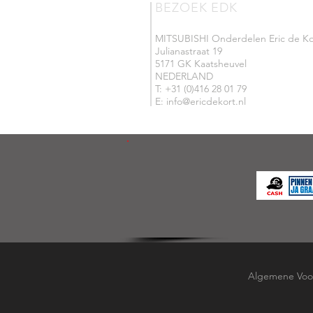
BEZOEK EDK
MITSUBISHI Onderdelen Eric de Ko
Julianastraat 19
5171 GK Kaatsheuvel
NEDERLAND
T: +31 (0)416 28 01 79
E: info@ericdekort.nl
Algemene Voo