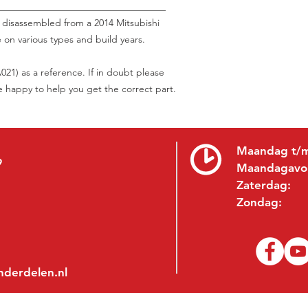
___________________________________
, disassembled from a 2014 Mitsubishi
on various types and build years.
21) as a reference. If in doubt please
be happy to help you get the correct part.
Maandag t/m
9
Maandagavo
Zaterdag:
Zondag:
nderdelen.nl