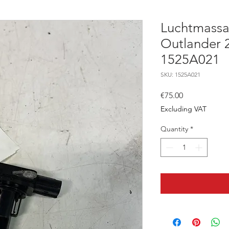
Luchtmassa
Outlander 
1525A021
SKU: 1525A021
Price
€75.00
Excluding VAT
Quantity
*