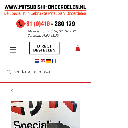
Maandag t/m vrijdag
08.30-17.30
Zaterdag
09.00-12.00