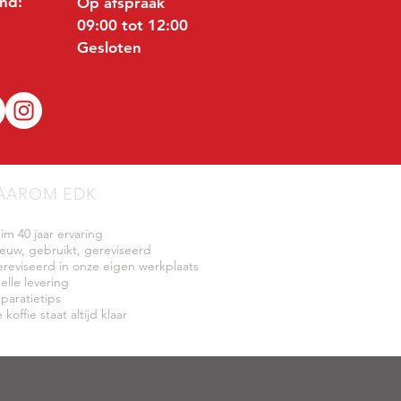
nd:
Op afspraak
09:00 tot 12:00
Gesloten
AAROM EDK
uim 40 jaar ervaring
ieuw, gebruikt, gereviseerd
ereviseerd in onze eigen werkplaats
elle levering
eparatietips
 koffie staat altijd klaar