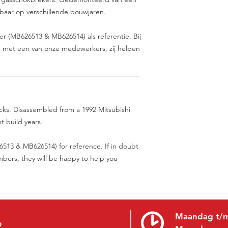
lbaar op verschillende bouwjaren.
r (MB626513 & MB626514) als referentie. Bij
en met een van onze medewerkers, zij helpen
________________________________________
ocks. Disassembled from a 1992 Mitsubishi
t build years.
513 & MB626514) for reference. If in doubt
mbers, they will be happy to help you
Maandag t/m
9