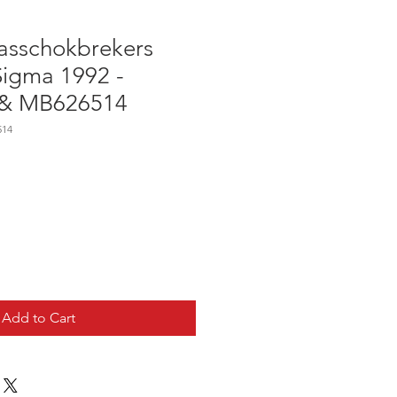
sschokbrekers
Sigma 1992 -
& MB626514
514
Add to Cart