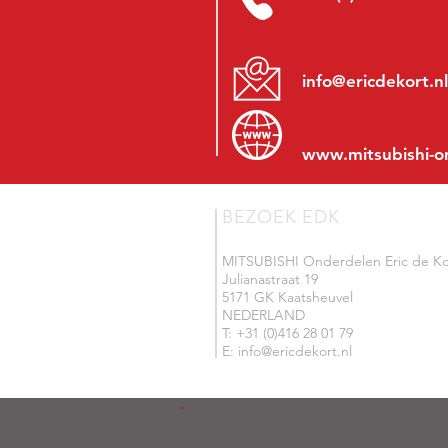
info@ericdekort.nl
www.mitsubishi-o
BEZOEK EDK
MITSUBISHI Onderdelen Eric de Ko
Julianastraat 19
5171 GK Kaatsheuvel
NEDERLAND
T: +31 (0)416 28 01 79
E: info@ericdekort.nl