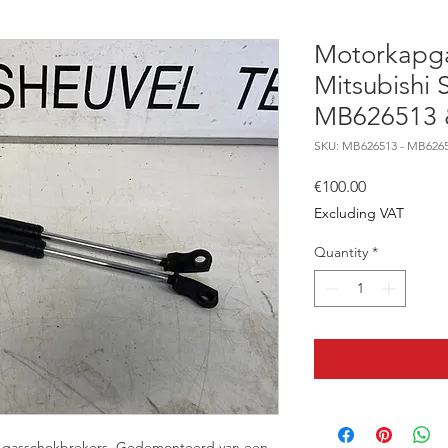
Motorkapga
Mitsubishi 
MB626513 
SKU: MB626513 - MB626
Price
€100.00
Excluding VAT
Quantity
*
ap gasschokbrekers. Gedemonteerd van een