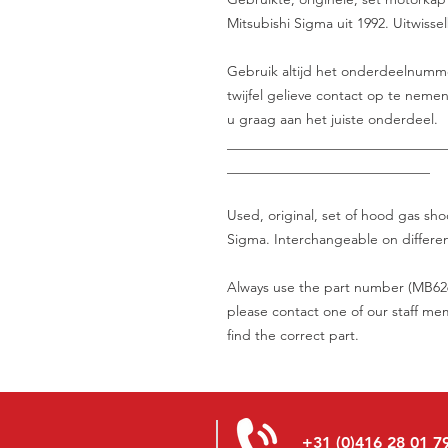
Mitsubishi Sigma uit 1992. Uitwisse
Gebruik altijd het onderdeelnumme
twijfel gelieve contact op te nem
u graag aan het juiste onderdeel.
_______________________________
_____________________________
Used, original, set of hood gas sh
Sigma. Interchangeable on differen
Always use the part number (MB626
please contact one of our staff me
find the correct part.
+31 (0)416 28 01 7