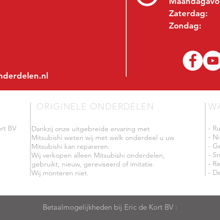
Maandagavo
Zaterdag:
Zondag:
nderdelen.nl
ORIGINELE ONDERDELEN
W
rt BV
- R
Dankzij onze uitgebreide ervaring met
- N
Mitsubishi weten wij met welk onderdeel u uw
- G
Mitsubishi kan repareren.
- Sn
Wij verkopen alleen Mitsubishi onderdelen,
- R
gebruikt, nieuw, gereviseerd of imitatie.
- De
Wij monteren niet.
Betaalmogelijkheden bij Eric de Kort BV :