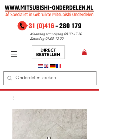
Maandag t/m vrijdag
08.30-17.30
Zaterdag
09.00-12.00