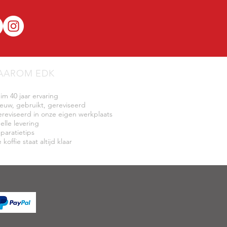
AAROM EDK
uim 40 jaar ervaring
ieuw, gebruikt, gereviseerd
ereviseerd in onze eigen werkplaats
elle levering
eparatietips
 koffie staat altijd klaar