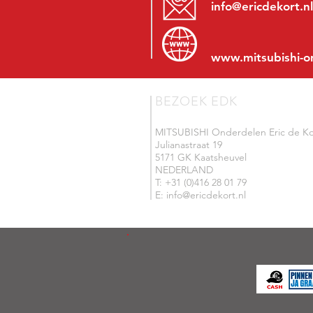
info@ericdekort.nl
www.mitsubishi-o
BEZOEK EDK
MITSUBISHI Onderdelen Eric de Ko
Julianastraat 19
5171 GK Kaatsheuvel
NEDERLAND
T: +31 (0)416 28 01 79
E: info@ericdekort.nl