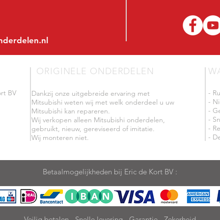
nderdelen.nl
ORIGINELE ONDERDELEN
W
rt BV
- R
Dankzij onze uitgebreide ervaring met
- N
Mitsubishi weten wij met welk onderdeel u uw
- G
Mitsubishi kan repareren.
- Sn
Wij verkopen alleen Mitsubishi onderdelen,
- R
gebruikt, nieuw, gereviseerd of imitatie.
- De
Wij monteren niet.
Betaalmogelijkheden bij Eric de Kort BV :
Veilig betalen - Snelle levering - Garantie - Zekerheid