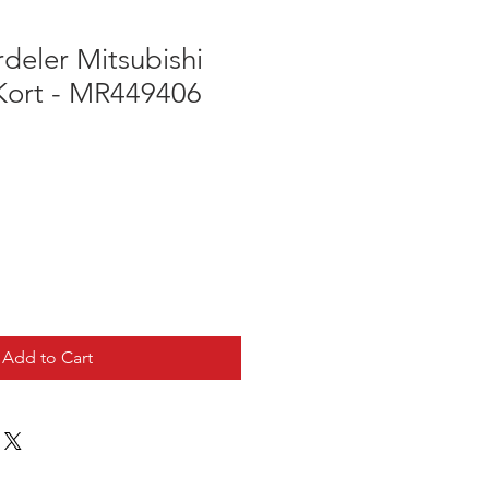
deler Mitsubishi
 Kort - MR449406
Add to Cart