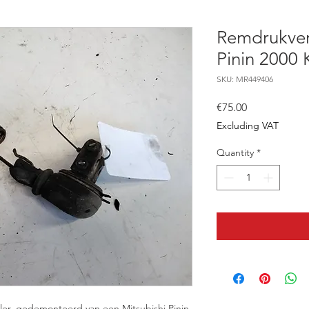
Remdrukver
Pinin 2000
SKU: MR449406
Price
€75.00
Excluding VAT
Quantity
*
ler, gedemonteerd van een Mitsubishi Pinin