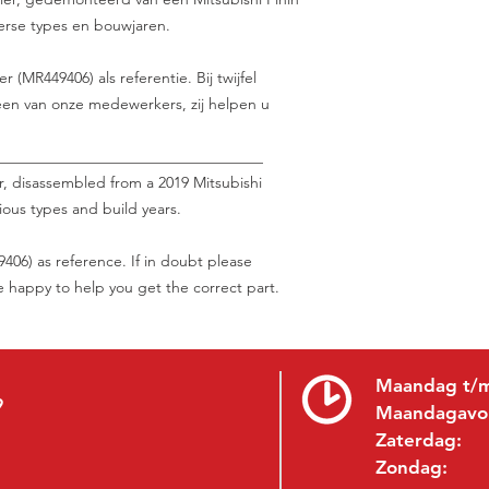
verse types en bouwjaren.
(MR449406) als referentie. Bij twijfel
en van onze medewerkers, zij helpen u
___________________________________
r, disassembled from a 2019 Mitsubishi
ious types and build years.
06) as reference. If in doubt please
be happy to help you get the correct part.
Maandag t/m
9
Maandagavo
Zaterdag:
Zondag: