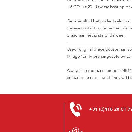
1.8 GDI uit 20. Uitwisselbaar op di
Gebruik altijd het onderdeelnummer 
gelieve contact op te nemen met e
graag aan het juiste onderdeel.
_______________________________
Used, original brake booster senso
Mirage 1.2. Interchangeable on var
Always use the part number (MR4494
contact one of our staff, they will 
+31 (0)416 28 01 7