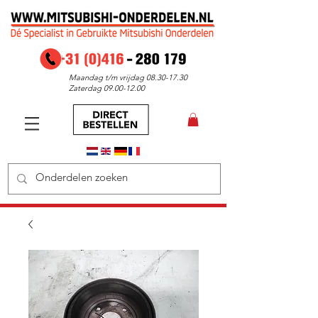
Maandag t/m vrijdag
08.30-17.30
Zaterdag
09.00-12.00