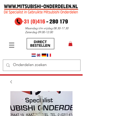
Maandag t/m vrijdag
08.30-17.30
Zaterdag
09.00-12.00