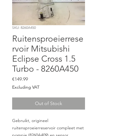
SKU: 8260A450
Ruitensproeierrese
rvoir Mitsubishi
Eclipse Cross 1.5
Turbo - 8260A450
Price
€149.99
Excluding VAT
Out of Stock
Gebruikt, origineel
ruitensproeierreservoir compleet met
pompje (8260A409) en sensor