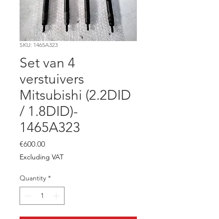
SKU: 1465A323
Set van 4
verstuivers
Mitsubishi (2.2DID
/ 1.8DID)-
1465A323
Price
€600.00
Excluding VAT
Quantity
*