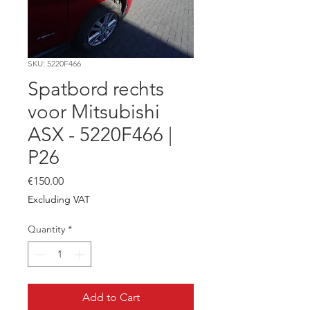
SKU: 5220F466
Spatbord rechts
voor Mitsubishi
ASX - 5220F466 |
P26
Price
€150.00
Excluding VAT
Quantity
*
Add to Cart