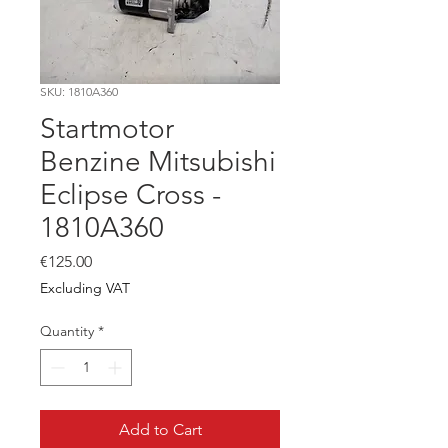
SKU: 1810A360
Startmotor
Benzine Mitsubishi
Eclipse Cross -
1810A360
Price
€125.00
Excluding VAT
Quantity
*
Add to Cart