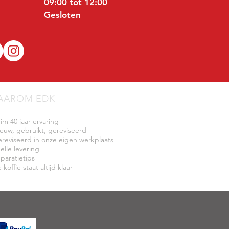
09:00 tot 12:00
Gesloten
AAROM EDK
uim 40 jaar ervaring
ieuw, gebruikt, gereviseerd
ereviseerd in onze eigen werkplaats
elle levering
eparatietips
 koffie staat altijd klaar