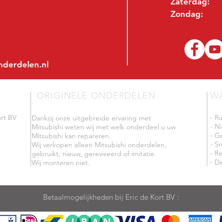
Zaterdag:
Zondag:
nderdelen.nl
ORIGINELE ONDERDELEN
W
rt BV
- R
Dankzij onze uitgebreide ervaring met
- N
Mitsubishi weten wij met welk onderdeel u uw
- G
Mitsubishi kan repareren.
- Sn
Wij verkopen alleen Mitsubishi onderdelen,
- R
gebruikt, nieuw, gereviseerd of imitatie.
- De
Wij monteren niet.
Betaalmogelijkheden bij Eric de Kort BV :