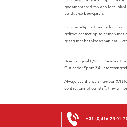
gedemonteerd van een Mitsubishi O
op diverse bouwjaren.
Gebruik altijd het onderdeelnummer 
gelieve contact op te nemen met e
graag met het vinden van het juist
_______________________________
Used, original P/S Oil Pressure Ho
Outlander Sport 2.4. Interchangeab
Always use the part number (MN1004
contact one of our staff, they will 
+31 (0)416 28 01 7