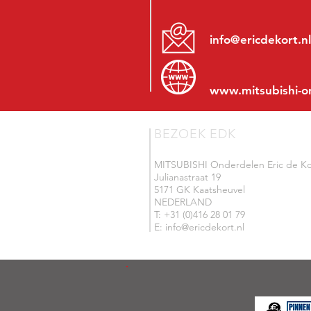
info@ericdekort.nl
www.mitsubishi-o
BEZOEK EDK
MITSUBISHI Onderdelen Eric de Ko
Julianastraat 19
5171 GK Kaatsheuvel
NEDERLAND
T: +31 (0)416 28 01 79
E: info@ericdekort.nl