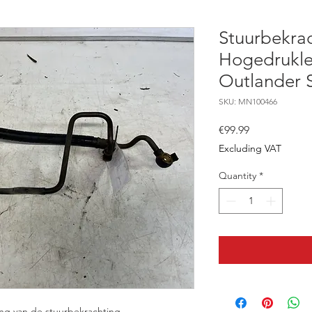
Stuurbekra
Hogedrukle
Outlander 
SKU: MN100466
Price
€99.99
Excluding VAT
Quantity
*
ing van de stuurbekrachting,