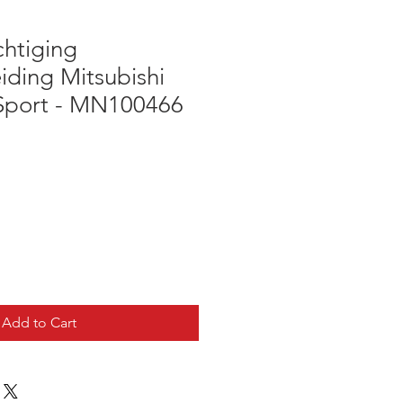
chtiging
iding Mitsubishi
Sport - MN100466
Add to Cart