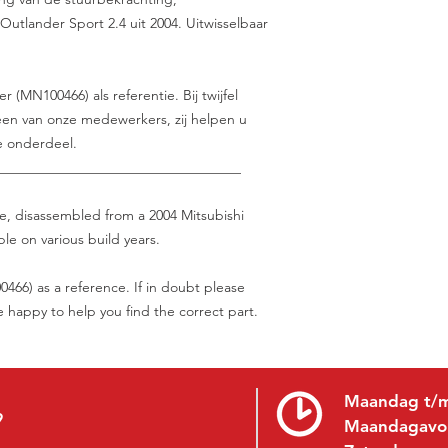
utlander Sport 2.4 uit 2004. Uitwisselbaar
(MN100466) als referentie. Bij twijfel
en van onze medewerkers, zij helpen u
e onderdeel.
___________________________________
se, disassembled from a 2004 Mitsubishi
le on various build years.
66) as a reference. If in doubt please
be happy to help you find the correct part.
Maandag t/m
9
Maandagavo