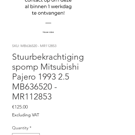
SKU: MB636520 - MR112853
Stuurbekrachtiging
spomp Mitsubishi
Pajero 1993 2.5
MB636520 -
MR112853
Price
€125.00
Excluding VAT
Quantity
*