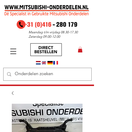
Maandag t/m vrijdag
08.30-17.30
Zaterdag
09.00-12.00