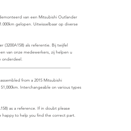
edemonteerd van een Mitsubishi Outlander
1.000km gelopen. Uitwisselbaar op diverse
(3200A158) als referentie. Bij twijfel
en van onze medewerkers, zij helpen u
e onderdeel.
___________________________________
isassembled from a 2015 Mitsubishi
 51,000km. Interchangeable on various types
58) as a reference. If in doubt please
be happy to help you find the correct part.