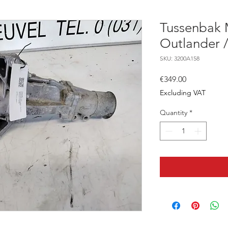
Tussenbak M
Outlander 
SKU: 3200A158
Price
€349.00
Excluding VAT
Quantity
*