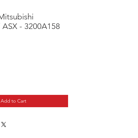
itsubishi
/ ASX - 3200A158
Add to Cart