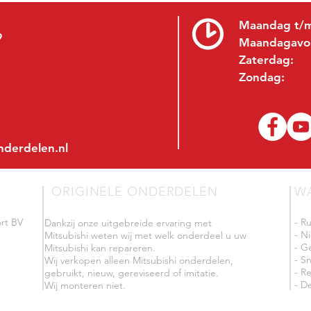
Maandag t/m
9
Maandagavo
Zaterdag:
Zondag:
nderdelen.nl
ORIGINELE ONDERDELEN
W
rt BV
- R
Dankzij onze uitgebreide ervaring met
- N
Mitsubishi weten wij met welk onderdeel u uw
- G
Mitsubishi kan repareren.
- Sn
Wij verkopen alleen Mitsubishi onderdelen,
- R
gebruikt, nieuw, gereviseerd of imitatie.
- De
Wij monteren niet.