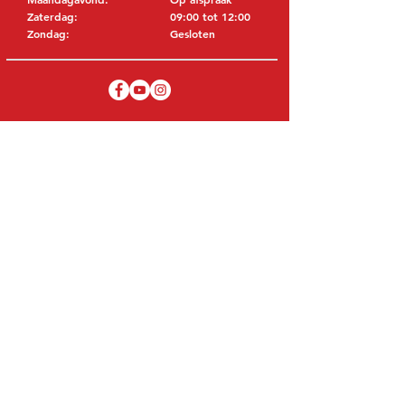
Zaterdag:
09:00 tot 12:00
Zondag:
Gesloten
BEZOEK EDK
MITSUBISHI Onderdelen Eric de Kort BV
Julianastraat 19
5171 GK Kaatsheuvel
NEDERLAND
T: +31 (0)416 28 01 79
E: info@ericdekort.nl
ORIGINELE ONDERDELEN
Dankzij onze uitgebreide ervaring met
Mitsubishi weten wij met welk onderdeel