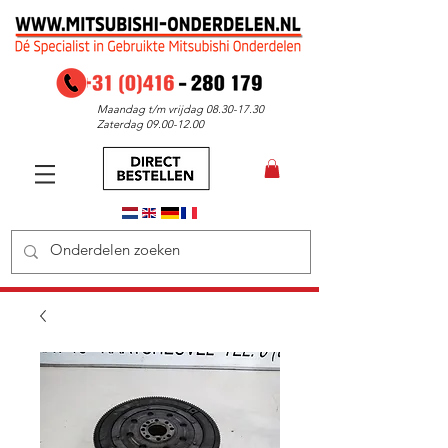
Maandag t/m vrijdag
08.30-17.30
Zaterdag
09.00-12.00