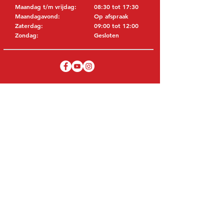
Maandag t/m vrijdag:
08:30 tot 17:30
Maandagavond:
Op afspraak
Zaterdag:
09:00 tot 12:00
Zondag:
Gesloten
BEZOEK EDK
MITSUBISHI Onderdelen Eric de Kort BV
Julianastraat 19
5171 GK Kaatsheuvel
NEDERLAND
T: +31 (0)416 28 01 79
E: info@ericdekort.nl
ORIGINELE ONDERDELEN