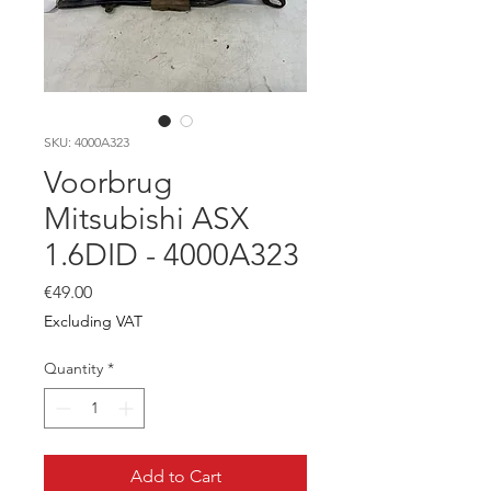
SKU: 4000A323
Voorbrug
Mitsubishi ASX
1.6DID - 4000A323
Price
€49.00
Excluding VAT
Quantity
*
Add to Cart