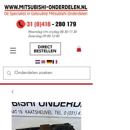
Maandag t/m vrijdag
08.30-17.30
Zaterdag
09.00-12.00