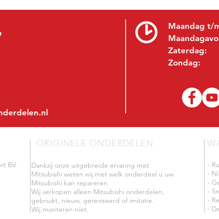
Maandag t/m
9
Maandagavo
Zaterdag:
Zondag:
nderdelen.nl
ORIGINELE ONDERDELEN
W
rt BV
- R
Dankzij onze uitgebreide ervaring met
- N
Mitsubishi weten wij met welk onderdeel u uw
- G
Mitsubishi kan repareren.
- Sn
Wij verkopen alleen Mitsubishi onderdelen,
- R
gebruikt, nieuw, gereviseerd of imitatie.
- De
Wij monteren niet.