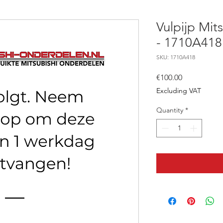
Vulpijp Mit
- 1710A418
SKU: 1710A418
Price
€100.00
Excluding VAT
Quantity
*