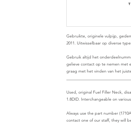
Gebruikte, originele vulpijp, gede
2011. Uitwisselbaar op diverse typ
Gebruik altijd het onderdeelnummer 
gelieve contact op te nemen met e
graag met het vinden van het juist
_______________________________
Used, original Fuel Filler Neck, d
1.8DID. Interchangeable on various
Always use the part number (1710A4
contact one of our staff, they will 