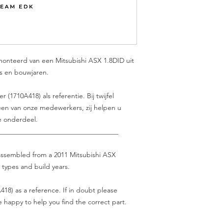
monteerd van een Mitsubishi ASX 1.8DID uit
es en bouwjaren.
(1710A418) als referentie. Bij twijfel
en van onze medewerkers, zij helpen u
e onderdeel.
___________________________________
isassembled from a 2011 Mitsubishi ASX
 types and build years.
18) as a reference. If in doubt please
be happy to help you find the correct part.