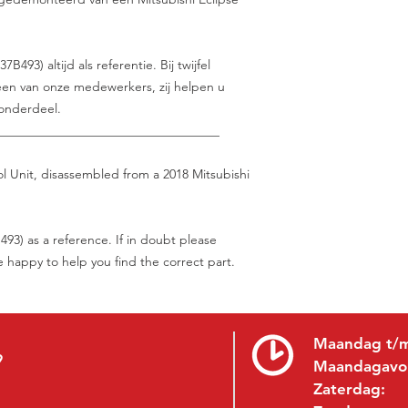
93) altijd als referentie. Bij twijfel
en van onze medewerkers, zij helpen u
 onderdeel.
___________________________________
l Unit, disassembled from a 2018 Mitsubishi
93) as a reference. If in doubt please
be happy to help you find the correct part.
Maandag t/m
9
Maandagavo
Zaterdag: