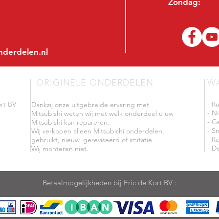
Zondag:
nderdelen.nl
ORIGINELE ONDERDELEN
W
rt BV
- R
Dankzij onze uitgebreide ervaring met
- N
Mitsubishi weten wij met welk onderdeel u uw
- G
Mitsubishi kan repareren.
- Sn
Wij verkopen alleen Mitsubishi onderdelen,
- R
gebruikt, nieuw, gereviseerd of imitatie.
- De
Wij monteren niet.
Betaalmogelijkheden bij Eric de Kort BV :