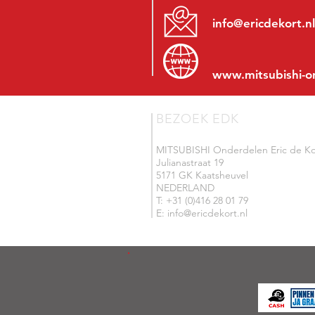
info@ericdekort.nl
www.mitsubishi-o
BEZOEK EDK
MITSUBISHI Onderdelen Eric de Ko
Julianastraat 19
5171 GK Kaatsheuvel
NEDERLAND
T: +31 (0)416 28 01 79
E: info@ericdekort.nl