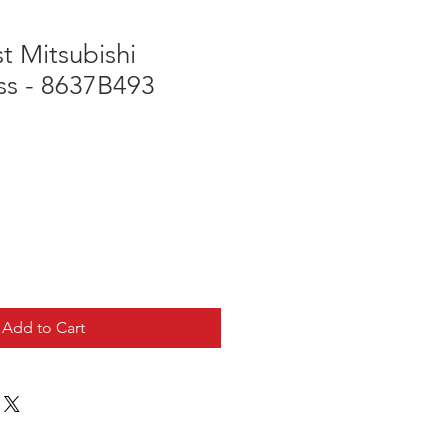
t Mitsubishi
ss - 8637B493
Add to Cart