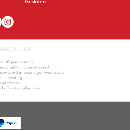
Gesloten
AAROM EDK
uim 40 jaar ervaring
ieuw, gebruikt, gereviseerd
ereviseerd in onze eigen werkplaats
elle levering
eparatietips
 koffie staat altijd klaar