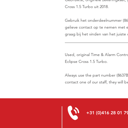
Cross 1.5 Turbo uit 2018.
Gebruik het onderdeelnummer (8637B4
gelieve contact op te nemen met e
graag bij het vinden van het juiste
_______________________________
Used, original Time & Alarm Contro
Eclipse Cross 1.5 Turbo.
Always use the part number (8637B4
contact one of our staff, they will 
+31 (0)416 28 01 7