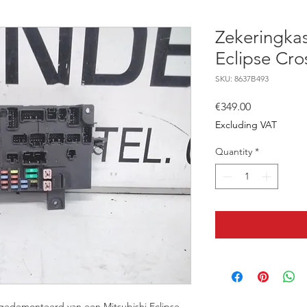
Zekeringkas
Eclipse Cro
SKU: 8637B493
Price
€349.00
Excluding VAT
Quantity
*
, gedemonteerd van een Mitsubishi Eclipse