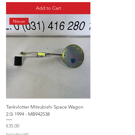
Add to Cart
Nieuw
Tankvlotter Mitsubishi Space Wagon
2.0i 1994 - MB942538
Price
€35.00
Excluding VAT