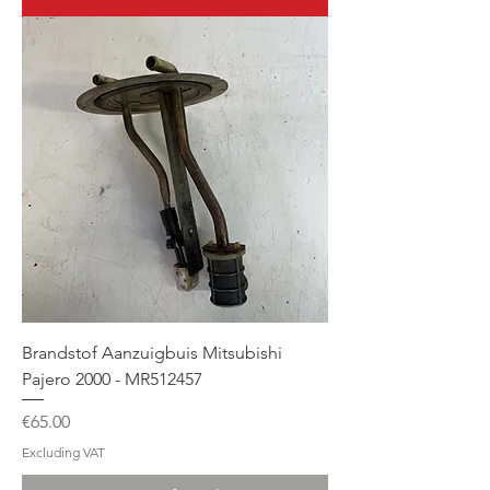
Brandstof Aanzuigbuis Mitsubishi
Pajero 2000 - MR512457
Price
€65.00
Excluding VAT