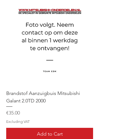
Brandstof Aanzuigbuis Mitsubishi
Galant 2.0TD 2000
Price
€35.00
Excluding VAT
Add to Cart