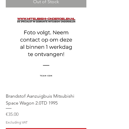
Out of Stock
Brandstof Aanzuigbuis Mitsubishi
Space Wagon 2.0TD 1995
Price
€35.00
Excluding VAT