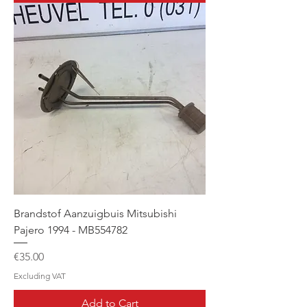
Brandstof Aanzuigbuis Mitsubishi
Pajero 1994 - MB554782
Price
€35.00
Excluding VAT
Add to Cart