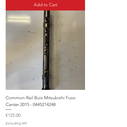
Add to Cart
Common Rail Buis Mitsubishi Fuso
Canter 2015 - 0445214248
Price
€125.00
Excluding VAT