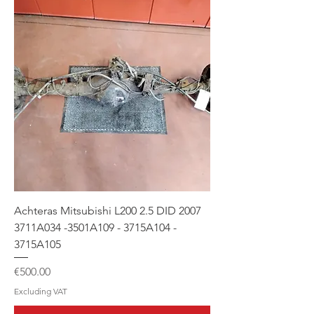
Achteras Mitsubishi L200 2.5 DID 2007
3711A034 -3501A109 - 3715A104 -
3715A105
Price
€500.00
Excluding VAT