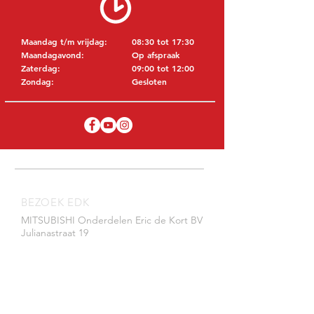
Maandag t/m vrijdag:
08:30 tot 17:30
Maandagavond:
Op afspraak
Zaterdag:
09:00 tot 12:00
Zondag:
Gesloten
BEZOEK EDK
MITSUBISHI Onderdelen Eric de Kort BV
Julianastraat 19
5171 GK Kaatsheuvel
NEDERLAND
T: +31 (0)416 28 01 79
E: info@ericdekort.nl