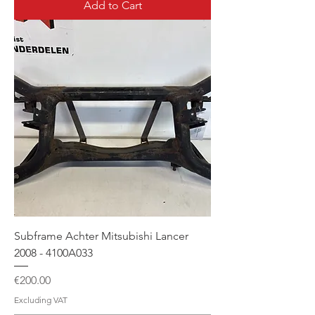
Add to Cart
Subframe Achter Mitsubishi Lancer
2008 - 4100A033
Price
€200.00
Excluding VAT