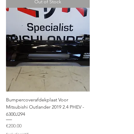
Out of Stock
Bumpercoverafdekplaat Voor
Mitsubishi Outlander 2019 2.4 PHEV -
6300J294
Price
€200.00