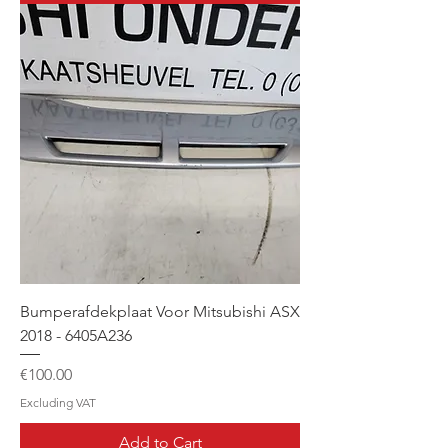
Bumperafdekplaat Voor Mitsubishi ASX
2018 - 6405A236
Price
€100.00
Excluding VAT
Add to Cart