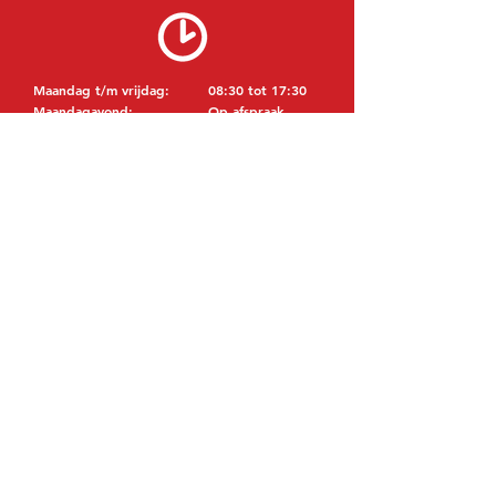
Maandag t/m vrijdag:
08:30 tot 17:30
Maandagavond:
Op afspraak
Zaterdag:
09:00 tot 12:00
Zondag:
Gesloten
BEZOEK EDK
MITSUBISHI Onderdelen Eric de Kort BV
Julianastraat 19
5171 GK Kaatsheuvel
NEDERLAND
T: +31 (0)416 28 01 79
E: info@ericdekort.nl