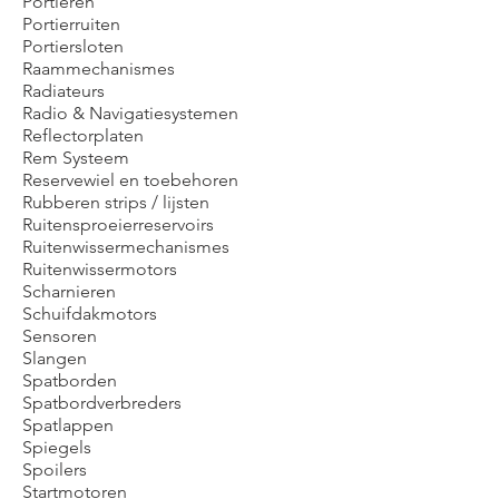
Portieren
Portierruiten
Portiersloten
Raammechanismes
Radiateurs
Radio & Navigatiesystemen
Reflectorplaten
Rem Systeem
Reservewiel en toebehoren
Rubberen strips / lijsten
Ruitensproeierreservoirs
Ruitenwissermechanismes
Ruitenwissermotors
Scharnieren
Schuifdakmotors
Sensoren
Slangen
Spatborden
Spatbordverbreders
Spatlappen
Spiegels
Spoilers
Startmotoren