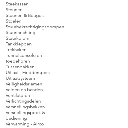
Steekassen
Steunen
Steunen & Beugels
Stoelen
Stuurbekrachtigingspompen
Stuurinrichting
Stuurkolom
Tankkleppen
Trekhaken
Tunnelconsole en
toebehoren
Tussenbakken
Uitlaat - Einddempers
Uitlaatsysteem
Veiligheidsriemen
Velgen en banden
Ventilatoren
Verlichtingsdelen
Versnellingsbakken
Versnellingspook &
bediening
Verwarming - Airco