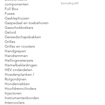
Excluding VAT
componenten
Full Box
Fusee
Gasklephuizen
Gaspedaal en toebehoren
Gasschokbrekers
Geluid
Gereedschapsbakken
Grilles
Grilles en roosters
Handgrepen
Handremmen
Hellingmetersets
Hemelbekledingen
HEV onderdelen
Hoedenplanken /
Rolgordijnen
Hondenrekken
Hoofdremcilinders
Injectoren
Instrumentenborden
Intercoolers