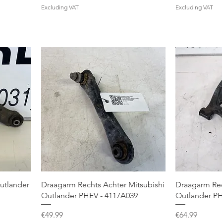
Excluding VAT
Excluding VAT
utlander
Draagarm Rechts Achter Mitsubishi
Draagarm Rec
Outlander PHEV - 4117A039
Outlander PH
Price
Price
€49.99
€64.99