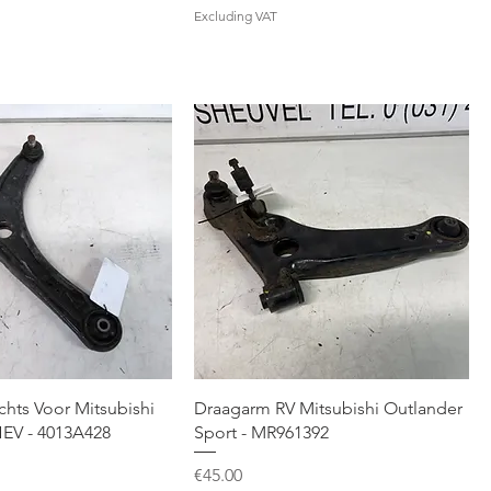
Excluding VAT
hts Voor Mitsubishi
Draagarm RV Mitsubishi Outlander
EV - 4013A428
Sport - MR961392
Price
€45.00