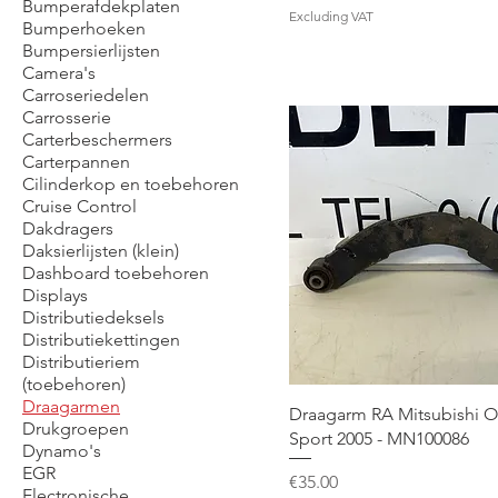
Bumperafdekplaten
Excluding VAT
Bumperhoeken
Bumpersierlijsten
Camera's
Carroseriedelen
Carrosserie
Carterbeschermers
Carterpannen
Cilinderkop en toebehoren
Cruise Control
Dakdragers
Daksierlijsten (klein)
Dashboard toebehoren
Displays
Distributiedeksels
Distributiekettingen
Distributieriem
(toebehoren)
Draagarmen
Draagarm RA Mitsubishi O
Drukgroepen
Sport 2005 - MN100086
Dynamo's
EGR
Price
€35.00
Electronische