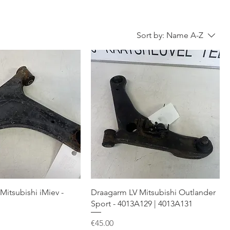
Sort by:
Name A-Z
Mitsubishi iMiev -
Draagarm LV Mitsubishi Outlander
Sport - 4013A129 | 4013A131
Price
€45.00