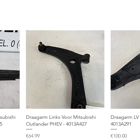
subishi
Draagarm Links Voor Mitsubishi
Draagarm LV 
5
Outlander PHEV - 4013A427
4013A291
Price
Price
€64.99
€100.00