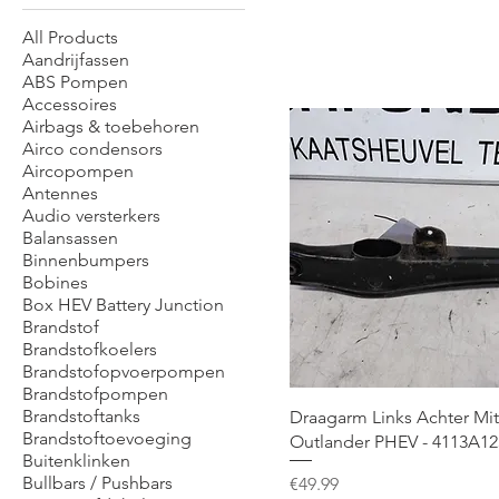
All Products
Aandrijfassen
ABS Pompen
Accessoires
Airbags & toebehoren
Airco condensors
Aircopompen
Antennes
Audio versterkers
Balansassen
Binnenbumpers
Bobines
Box HEV Battery Junction
Brandstof
Brandstofkoelers
Brandstofopvoerpompen
Brandstofpompen
Brandstoftanks
Draagarm Links Achter Mit
Brandstoftoevoeging
Outlander PHEV - 4113A12
Buitenklinken
Bullbars / Pushbars
Price
€49.99