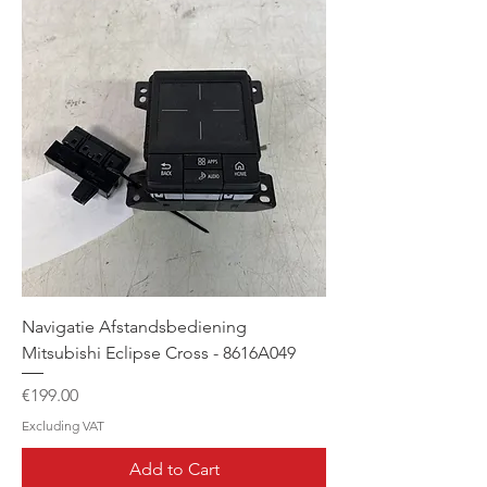
Navigatie Afstandsbediening
Mitsubishi Eclipse Cross - 8616A049
Price
€199.00
Excluding VAT
Add to Cart