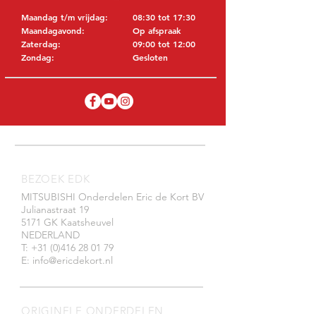
Maandag t/m vrijdag:
08:30 tot 17:30
Maandagavond:
Op afspraak
Zaterdag:
09:00 tot 12:00
Zondag:
Gesloten
BEZOEK EDK
MITSUBISHI Onderdelen Eric de Kort BV
Julianastraat 19
5171 GK Kaatsheuvel
NEDERLAND
T: +31 (0)416 28 01 79
E: info@ericdekort.nl
ORIGINELE ONDERDELEN