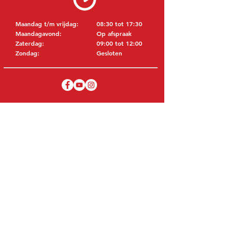
Maandag t/m vrijdag:
08:30 tot 17:30
Maandagavond:
Op afspraak
Zaterdag:
09:00 tot 12:00
Zondag:
Gesloten
BEZOEK EDK
MITSUBISHI Onderdelen Eric de Kort BV
Julianastraat 19
5171 GK Kaatsheuvel
NEDERLAND
T: +31 (0)416 28 01 79
E: info@ericdekort.nl