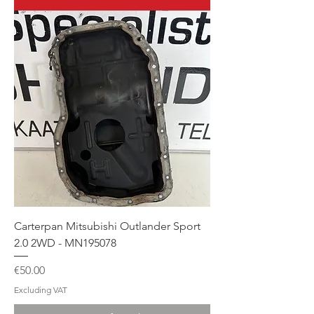
Carterpan Mitsubishi Outlander Sport
2.0 2WD - MN195078
Price
€50.00
Excluding VAT