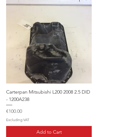
Carterpan Mitsubishi L200 2008 2.5 DID
- 1200A238
Price
€100.00
Excluding VAT
Add to Cart