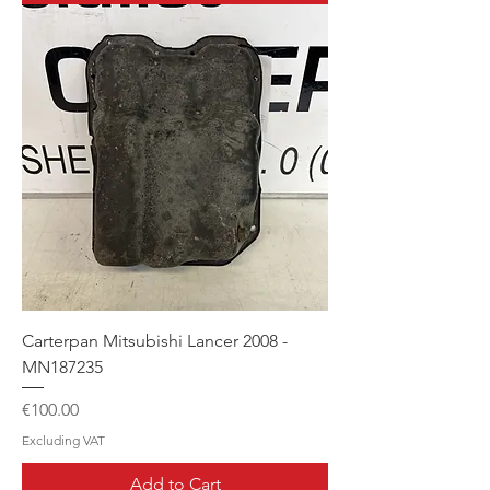
Carterpan Mitsubishi Lancer 2008 -
MN187235
Price
€100.00
Excluding VAT
Add to Cart